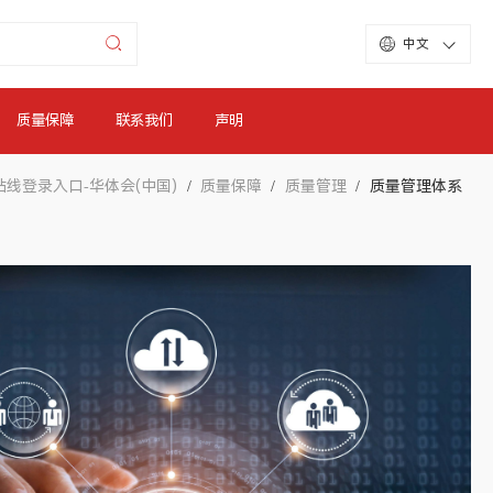
中文
质量保障
联系我们
声明
线登录入口-华体会(中国)
/
质量保障
/
质量管理
/
质量管理体系