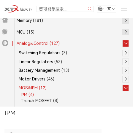
中文
Memory
(181)
MCU
(15)
Analog&Control
(127)
Switching Regulators
(3)
Linear Regulators
(53)
Battery Management
(13)
Motor Drivers
(46)
MOS&IPM
(12)
IPM
(4)
Trench MOSFET
(8)
IPM