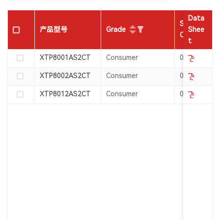
Data
Shutdown
Grade
产品型号
Shee
Current(μA)
t
XTP8001AS2CT
Consumer
0.1
XTP8002AS2CT
Consumer
0.1
XTP8012AS2CT
Consumer
0.1