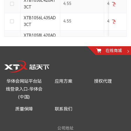
XTB1056L420AT
4.55
4.2
3CT
XTB1056L435AD
4.55
4.35
3CT
XTB1058L420AD
4.55
4.2
3CT
在线商城
XTB1058L420AT
4.55
4.2
3CT
XTB1058L435AD
4.55
4.35
3CT
华体会网站平台站
应用方案
授权代理
XTB1059L420AT
线登录入口-华体会
4.55
4.2
3CT
(中国)
质量保障
联系我们
公司地址